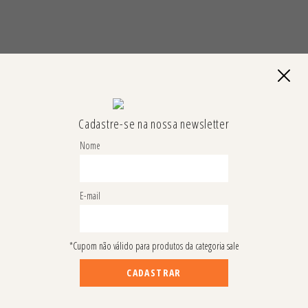
brigatórios
Cadastre-se na nossa newsletter
Nome
se preferir, acesse nossos outros ca
E-mail
ATENDIMENTO
*Cupom não válido para produtos da categoria sale
Atendimento de segunda à sexta das 9h às 17:30h.
CADASTRAR
TELEFONE / WHATSAPP:
(21) 97468-0618
E-MAIL:
contato@notshoe.com.br