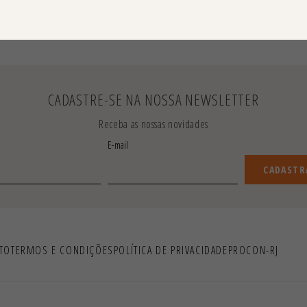
CADASTRE-SE NA NOSSA NEWSLETTER
Receba as nossas novidades
E-mail
CADASTR
TO
TERMOS E CONDIÇÕES
POLÍTICA DE PRIVACIDADE
PROCON-RJ