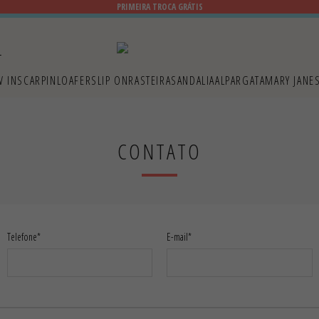
PRIMEIRA TROCA GRÁTIS
W IN
SCARPIN
LOAFER
SLIP ON
RASTEIRA
SANDALIA
ALPARGATA
MARY JANE
CONTATO
Telefone*
E-mail*