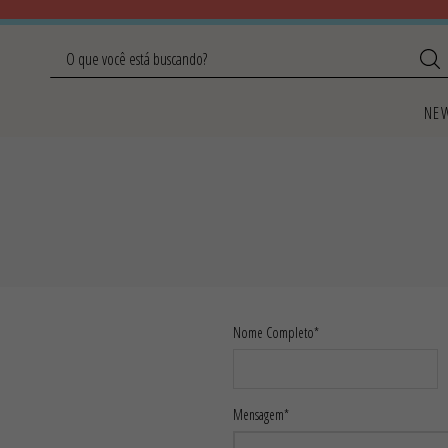
O que você está buscando?
TERMOS MAIS BUSCADOS
NE
1
º
fisherman
2
º
camila
3
º
sandália helena
4
º
alpargata
5
º
onça
6
º
celina
Nome Completo*
7
º
teresa preta
8
º
chocolate
9
º
helena
Mensagem*
10
º
teresa