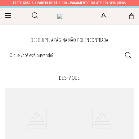
FRETE GRÁTIS A PARTIR DE R$ 1.000 - PAGAMENTO EM ATÉ 10X SEM JUROS
DESCULPE, A PÁGINA NÃO FOI ENCONTRADA
O que você está buscando?
TERMOS MAIS BUSCADOS
DESTAQUE
1
º
fisherman
2
º
camila
3
º
amalia
4
º
teresa preta
5
º
alpargata
6
º
sandália helena