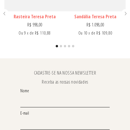
7
º
onça
8
º
chocolate
Rasteira Teresa Preta
Sandália Teresa Preta
9
º
celina
R$
998
,
00
R$
1
.
098
,
00
Ou
9
x
de
R$ 110,88
Ou
10
x
de
R$ 109,80
10
º
helena
CADASTRE-SE NA NOSSA NEWSLETTER
Receba as nossas novidades
Nome
E-mail