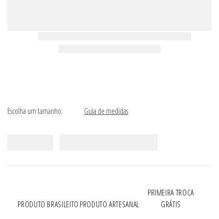
Rasteira Teresa Preta
Sandália Teresa Preta
R$
998
,
00
R$
1
.
098
,
00
Ou
9
x
de
R$ 110,88
Ou
10
x
de
R$ 109,80
CADASTRE-SE NA NOSSA NEWSLETTER
Receba as nossas novidades
Nome
E-mail
CADASTRAR