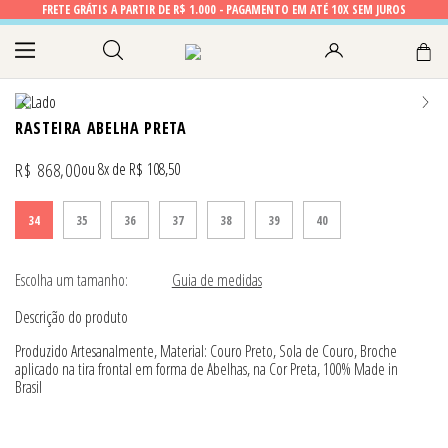
FRETE GRÁTIS A PARTIR DE R$ 1.000 - PAGAMENTO EM ATÉ 10X SEM JUROS
RASTEIRA ABELHA PRETA
R$
868
,
00
8
R$
108
,
50
34
35
36
37
38
39
40
Escolha um tamanho:
Guia de medidas
Descrição do produto
Produzido Artesanalmente, Material: Couro Preto, Sola de Couro, Broche
aplicado na tira frontal em forma de Abelhas, na Cor Preta, 100% Made in
Brasil