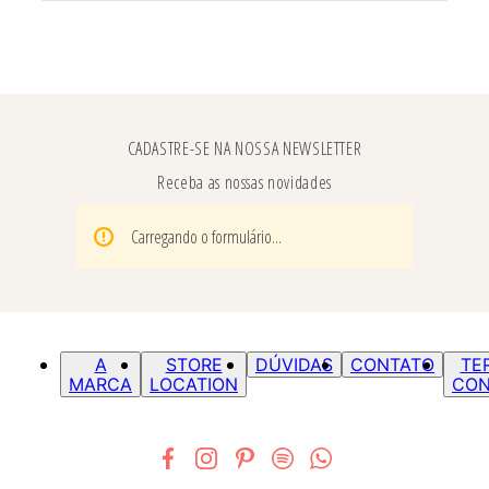
CADASTRE-SE NA NOSSA NEWSLETTER
Receba as nossas novidades
Carregando o formulário...
A
STORE
DÚVIDAS
CONTATO
TE
MARCA
LOCATION
CON