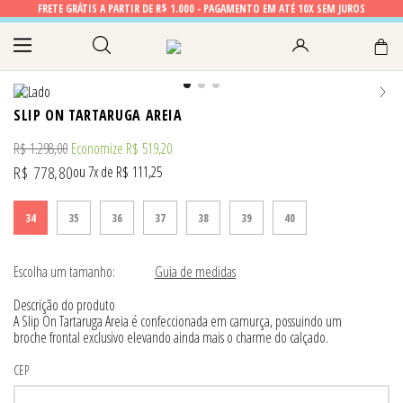
FRETE GRÁTIS A PARTIR DE R$ 1.000 - PAGAMENTO EM ATÉ 10X SEM JUROS
SLIP ON TARTARUGA AREIA
R$
1
.
298
,
00
Economize
R$
519
,
20
R$
778
,
80
7
R$
111
,
25
34
35
36
37
38
39
40
Escolha um tamanho:
Guia de medidas
Descrição do produto
A Slip On Tartaruga Areia é confeccionada em camurça, possuindo um
broche frontal exclusivo elevando ainda mais o charme do calçado.
CEP